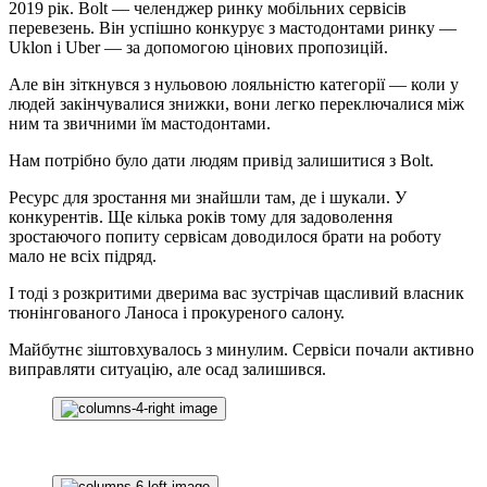
2019 рік. Bolt — челенджер ринку мобільних сервісів
перевезень. Він успішно конкурує з мастодонтами ринку —
Uklon і Uber — за допомогою цінових пропозицій.
Але він зіткнувся з нульовою лояльністю категорії — коли у
людей закінчувалися знижки, вони легко переключалися між
ним та звичними їм мастодонтами.
Нам потрібно було дати людям привід залишитися з Bolt.
Ресурс для зростання ми знайшли там, де і шукали. У
конкурентів. Ще кілька років тому для задоволення
зростаючого попиту сервісам доводилося брати на роботу
мало не всіх підряд.
І тоді з розкритими дверима вас зустрічав щасливий власник
тюнінгованого Ланоса і прокуреного салону.
Майбутнє зіштовхувалось з минулим. Сервіси почали активно
виправляти ситуацію, але осад залишився.