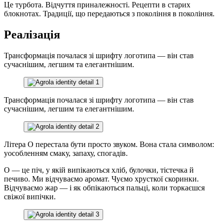
Це турбота. Відчуття приналежності. Рецепти в старих
блокнотах. Традиції, що передаються з покоління в покоління.
Реалізація
Трансформація почалася зі шрифту логотипа — він став
сучаснішим, легшим та елегантнішим.
Трансформація почалася зі шрифту логотипа — він став
сучаснішим, легшим та елегантнішим.
Літера О перестала бути просто звуком. Вона стала символом:
уособленням смаку, запаху, спогадів.
О — це піч, у якій випікаються хліб, булочки, тістечка й
печиво. Ми відчуваємо аромат. Чуємо хрусткої скоринки.
Відчуваємо жар — і як обпікаються пальці, коли торкаєшся
свіжої випічки.