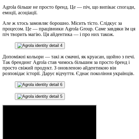
Agrola більше не просто бренд. Це — піч, що випікає спогади,
емоції, асоціації.
Але ж хтось замовляє борошно. Місить тісто. Слідкує за
процесом. Це — працівники Agrola Group. Саме завдяки їм ця
піч творить магію. Ця айдентика — і про них також.
Допоміжні кольори — такі ж смачні, як круасан, щойно з печі.
Так брендинг Agrola став чимось більшим за просто бренд і
просто свіжий продукт. З оновленою айдентикою він
розповідає історії. Дарує відчуття. Єднає покоління українців.