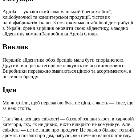
Agrola — український флагманський бренд хлібної,
хлібобулочної та кондитерської продукції, тістових
напівфабрикатів і кави. З початком масштабнішої дистрибуції
в Україні бренд вирішив оновити свою айдентику, а заодно —
айдентику компанії-виробника Agrola Group.
Виклик
Перший: айдентика обох брендів мала бути спорідненою.
Другий: від цієї категорії не очікують нічого виняткового.
Виробники переважно змагаються ціною та асортиментом, а
не силою бренду.
Ідея
Ми ж хотіли, щоб перевагою була не ціна, а якість — і все, що
за нею стоїть.
Так з’явилася ідея свіжості — базової ознаки якості в харчовій
категорії, яку, як не дивно, ніхто відкрито не комунікує. Але
свіжість — це не лише про продукт. Це значно більше: теплий
аромат, спогади про дім, бабусю, яка пече до вашого приїзду.