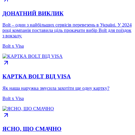
ДОНАТНИЙ ВИКЛИК
Bolt – один з найбільших сервісів перевезень в Україні. У 2024
році компанія поставила ціль прокачати вибір Bolt для поїздок
з вокзалу.
Bolt x Visa
КАРТКА BOLT ВІД VISA
Як наша наружка змусила захотіти ще одну картку?
Bolt x Visa
ЯСНО, ЩО СМАЧНО