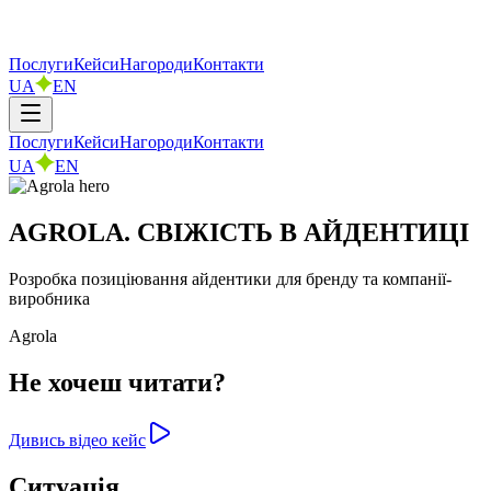
Послуги
Кейси
Нагороди
Контакти
UA
EN
Послуги
Кейси
Нагороди
Контакти
UA
EN
AGROLA. СВІЖІСТЬ В АЙДЕНТИЦІ
Розробка позиціювання айдентики для бренду та компанії-
виробника
Agrola
Не хочеш читати?
Дивись відео кейс
Ситуація